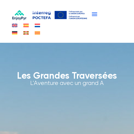
Présentation du projet
Nos itinéraires
Bonnes pratiques du tourisme durable
Les grandes traversées
Les Grandes Traversées
L'Aventure avec un grand A