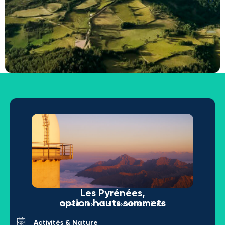
Les Pyrénées,
option hauts sommets
Aventures insolites en stations
Activités & Nature