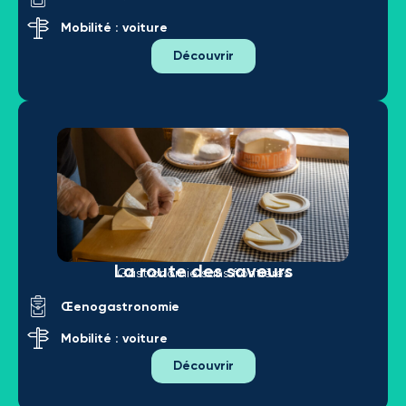
Mobilité : voiture
Découvrir
La route des saveurs
Gastronomie sans frontières
Œenogastronomie
Mobilité : voiture
Découvrir